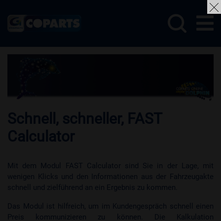
Schnell, schneller, FAST
Calculator
Mit dem Modul FAST Calculator sind Sie in der Lage, mit
wenigen Klicks und den Informationen aus der Fahrzeugakte
schnell und zielführend an ein Ergebnis zu kommen.
Das Modul ist hilfreich, um im Kundengespräch schnell einen
Preis kommunizieren zu können. Die Kalkulation