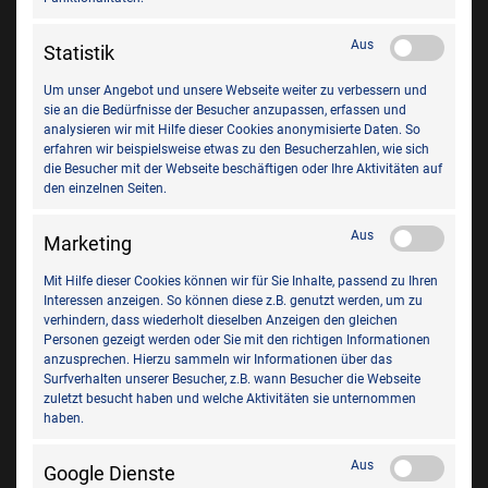
Aus
Statistik
Kalkulation starten
Um unser Angebot und unsere Webseite weiter zu verbessern und
sie an die Bedürfnisse der Besucher anzupassen, erfassen und
Mit einem Klick auf „Kalkulation starten“ öffnet sich der FAST
analysieren wir mit Hilfe dieser Cookies anonymisierte Daten. So
Calculator und Sie können die gewünschten Arbeitspakete
erfahren wir beispielsweise etwas zu den Besucherzahlen, wie sich
auswählen. Hier können Sie auch z.B. den Kilometerstand
die Besucher mit der Webseite beschäftigen oder Ihre Aktivitäten auf
aktualisieren. Diese Aktualisierung wird in die Fahrzeugakte
den einzelnen Seiten.
übernommen.
Aus
Marketing
Mit Hilfe dieser Cookies können wir für Sie Inhalte, passend zu Ihren
Interessen anzeigen. So können diese z.B. genutzt werden, um zu
verhindern, dass wiederholt dieselben Anzeigen den gleichen
Personen gezeigt werden oder Sie mit den richtigen Informationen
anzusprechen. Hierzu sammeln wir Informationen über das
Surfverhalten unserer Besucher, z.B. wann Besucher die Webseite
zuletzt besucht haben und welche Aktivitäten sie unternommen
haben.
Mit einem weiteren Klick auf „Kalkulation öffnen“ zeigt Ihnen
Aus
Google Dienste
das System das Ergebnis an und schon haben Sie eine fertige